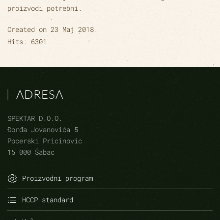
proizvodi potrebni.
Created on
23 Maj 2018
.
Hits: 6301
ADRESA
SPEKTAR D.O.O.
Đorđa Jovanovića 5
Pocerski Pricinovic
15 000 Šabac
Proizvodni program
HCCP standard