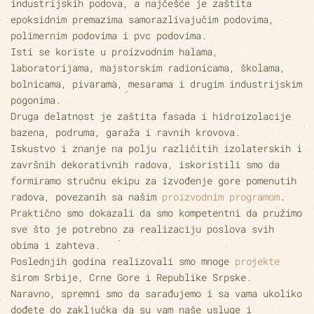
industrijskih podova, a najčešće je zaštita
epoksidnim premazima samorazlivajučim podovima,
polimernim podovima i pvc podovima.
Isti se koriste u proizvodnim halama,
laboratorijama, majstorskim radionicama, školama,
bolnicama, pivarama, mesarama i drugim industrijskim
pogonima.
Druga delatnost je zaštita fasada i hidroizolacije
bazena, podruma, garaža i ravnih krovova.
Iskustvo i znanje na polju različitih izolaterskih i
završnih dekorativnih radova, iskoristili smo da
formiramo stručnu ekipu za izvođenje gore pomenutih
radova, povezanih sa našim
proizvodnim programom
.
Praktično smo dokazali da smo kompetentni da pružimo
sve što je potrebno za realizaciju poslova svih
obima i zahteva.
Poslednjih godina realizovali smo mnoge
projekte
širom Srbije, Crne Gore i Republike Srpske.
Naravno, spremni smo da sarađujemo i sa vama ukoliko
dođete do zaključka da su vam naše usluge i