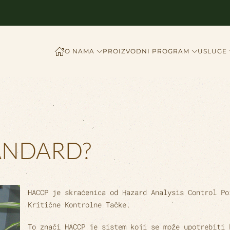
O NAMA
PROIZVODNI PROGRAM
USLUGE
TANDARD?
HACCP
je skraćenica od
Hazard Analysis Control P
Kritične Kontrolne Tačke.
To znači
HACCP
je sistem koji se može upotrebiti 