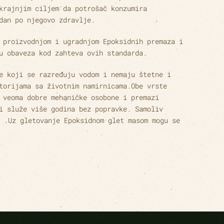
krajnjim ciljem da potrošač konzumira
dan po njegovo zdravlje.
 proizvodnjom i ugradnjom Epoksidnih premaza i
u obaveza kod zahteva ovih standarda.
e koji se razređuju vodom i nemaju štetne i
torijama sa životnim namirnicama.Obe vrste
 veoma dobre mehaničke osobone i premazi
i služe više godina bez popravke. Samoliv
 .Uz gletovanje Epoksidnom glet masom mogu se