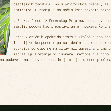
osetljivih tačaka u lancu proizvodnje hrane , sa 
namirnice, u stanju i na način koji će biti bezbe
„
Spektar“ doo iz Pocerskog Pričinovića , bavi se
Samoliv podova kao i postavljanjem holkera koji s
Pored klasičnih epoksida imamo i Ekološke epoksid
isparljive komponente pa su idealni za rad u pros
epoksida su otporne na čitav niz agresija i imaju
izdržavaju kretanje viljuškara, kamiona i slično 
na podove i na zidove i cena im je manja od cene pločica