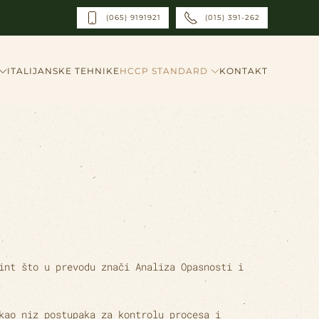
(065) 9191921
(015) 391-262
ITALIJANSKE TEHNIKE
HCCP STANDARD
KONTAKT
oint
što u prevodu znači
Analiza Opasnosti i
kao niz postupaka za kontrolu procesa i