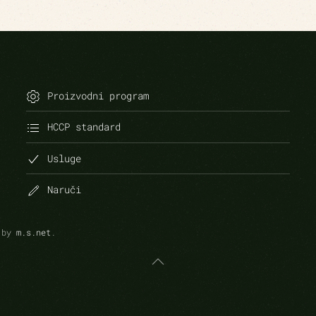
Proizvodni program
HCCP standard
Usluge
Naruči
r by
m.s.net
.