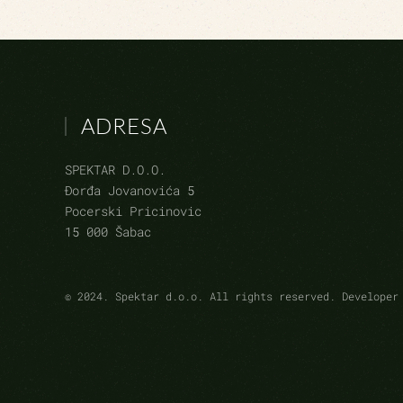
ADRESA
SPEKTAR D.O.O.
Đorđa Jovanovića 5
Pocerski Pricinovic
15 000 Šabac
©
2024.
Spektar d.o.o. All rights reserved. Develope