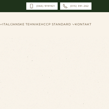
(065) 9191921
(015) 391-262
ITALIJANSKE TEHNIKE
HCCP STANDARD
KONTAKT