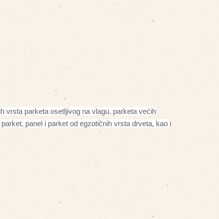
h vrsta parketa osetljivog na vlagu, parketa većih
 parket, panel i parket od egzotičnih vrsta drveta, kao i