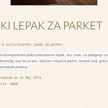
KI LEPAK ZA PARKET
2-K poliuretanski lepak za parket.
Dvokomponentni poliol-poliuretanski lepak, bez vode, za polaganje svi
dimenzija, kao što je lam, daščani i klasični parket, brodski pod, gotov
laminatnih podova.
Created on
23 Maj 2018
.
Hits: 6465