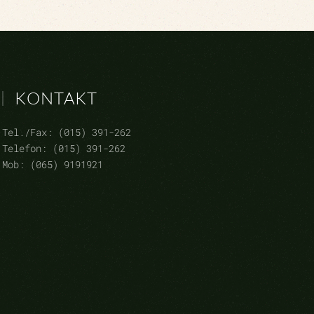
KONTAKT
Tel./Fax: (015) 391-262
Telefon: (015) 391-262
Mob: (065) 9191921